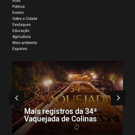
Ilhas
Politica
Evento
Sobre a Cidade
Destaques
Educação
Agricultura
Meio ambiente
Esportes
34ª Vaquejada do Parque
Onildo Maior reúne
multidão e confirma
Colinas como a capital da
tradição sertaneja