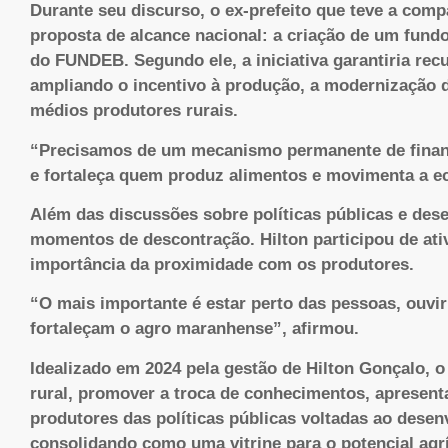
Durante seu discurso, o ex-prefeito que teve a com
proposta de alcance nacional: a criação de um fund
do FUNDEB. Segundo ele, a iniciativa garantiria rec
ampliando o incentivo à produção, a modernização d
médios produtores rurais.
“Precisamos de um mecanismo permanente de financ
e fortaleça quem produz alimentos e movimenta a ec
Além das discussões sobre políticas públicas e des
momentos de descontração. Hilton participou de ativ
importância da proximidade com os produtores.
“O mais importante é estar perto das pessoas, ouvi
fortaleçam o agro maranhense”, afirmou.
Idealizado em 2024 pela gestão de Hilton Gonçalo, 
rural, promover a troca de conhecimentos, apresent
produtores das políticas públicas voltadas ao desen
consolidando como uma vitrine para o potencial agrí