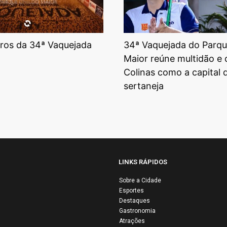
tros da 34ª Vaquejada
34ª Vaquejada do Parqu
Maior reúne multidão e
Colinas como a capital 
sertaneja
LINKS RÁPIDOS
Sobre a Cidade
Esportes
34ª Vaquejada de
Destaques
Colinas reúne
Gastronomia
multidão e mantém
Atrações