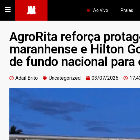
JM
Ao Vivo
Praias
AgroRita reforça prota
maranhense e Hilton Go
de fundo nacional para 
Adail Brito
Uncategorized
03/07/2026
17:4