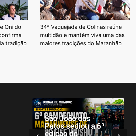
e Onildo
34ª Vaquejada de Colinas reúne
 confirma
multidão e mantém viva uma das
da tradição
maiores tradições do Maranhão
São João dos
Patos sediou a 6ª
edição do