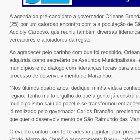
A agenda do pré-candidato a governador Orleans Brandã
(25) por um caloroso encontro com a a população de Sã
Accioly Cardoso, que reuniu também diversas lideranças p
vereadores e apoiadores da região.
Ao agradecer pelo carinho com que foi recebido, Orleans
adquirida como secretário de Assuntos Municipalistas, 
municípios e do diálogo com lideranças locais para a 
processo de desenvolvimento do Maranhão.
“Nos últimos quatro anos, dediquei minha vida a conhe
região. Tenho muito orgulho do que a gente já construi
municipalismo saiu do papel e se transformou em ações
já realizado pelo governador Carlos Brandão, precisamo
que quer o desenvolvimento de São Raimundo das Mang
O evento contou com forte adesão popular, com presen
Verde, Morro do Chupé e assentamento Bacuri, além de 