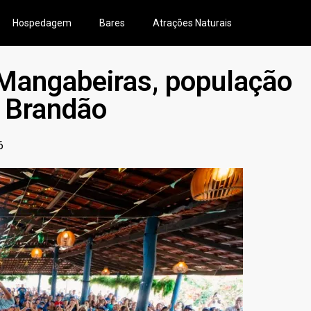
Hospedagem
Bares
Atrações Naturais
Mangabeiras, população
s Brandão
6