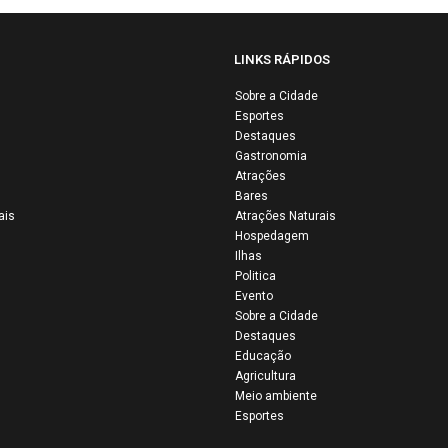
LINKS RÁPIDOS
Sobre a Cidade
Esportes
 Vaquejada de
São João dos
Destaques
inas reúne
Patos sediou a 
Gastronomia
tidão e mantém
edição do
Atrações
Bares
a uma das
Campeonato
ais
Atrações Naturais
ores tradições
Maranhense de
Hospedagem
Maranhão
Kung Fu e Wus
Ilhas
Politica
Evento
Sobre a Cidade
Destaques
Educação
Agricultura
Meio ambiente
Esportes