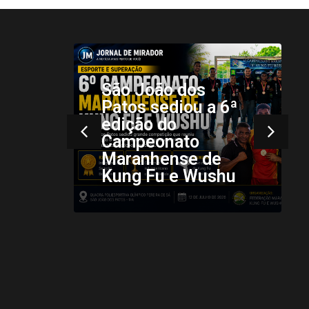
6ª
Mais registros da
34ª Vaquejada de
hu
Colinas