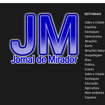
EDITORIAIS
Sobre a Cidade
Esportes
34ª
Destaques
Col
Gastronomia
mul
Atrações
Bares
viv
Atrações Natur
mai
Hospedagem
do 
Ilhas
Politica
Evento
Sobre a Cidade
Destaques
Educação
Agricultura
Meio ambiente
Esportes