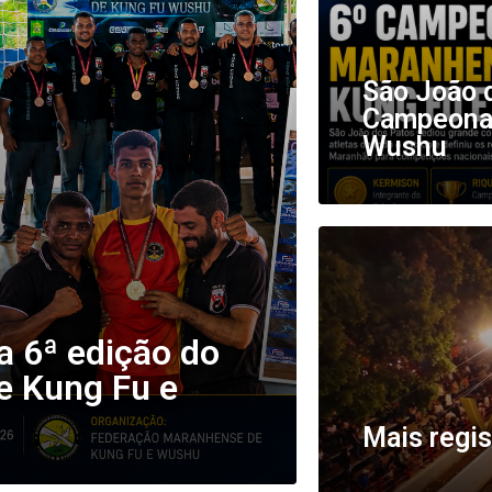
São João d
Campeonat
Wushu
a 6ª edição do
 Kung Fu e
Mais regis