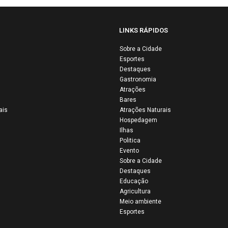
LINKS RÁPIDOS
Sobre a Cidade
 Vaquejada do
Vaquejada de
Esportes
que Onildo
Ibipira 2026
Destaques
Gastronomia
or reúne
acontece nos d
Atrações
tidão e
14 e 15 de agos
Bares
firma Colinas
mantém viva
ais
Atrações Naturais
 a capital da
tradição no
Hospedagem
Ilhas
ição sertaneja
povoado
Politica
Evento
Sobre a Cidade
Destaques
Educação
Agricultura
Meio ambiente
Esportes