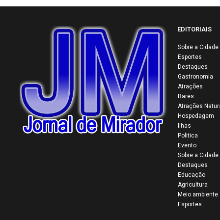
EDITORIAIS
Sobre a Cidade
34ª
Esportes
Par
Destaques
Gastronomia
Mai
Atrações
mul
Bares
con
Atrações Natur
como
Hospedagem
Ilhas
trad
Politica
Evento
Sobre a Cidade
Destaques
Educação
Agricultura
Meio ambiente
Esportes