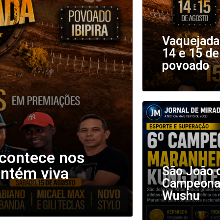
Vaquejada 
14 e 15 de
povoado
acontece nos
antém viva
São João d
Campeonat
Wushu