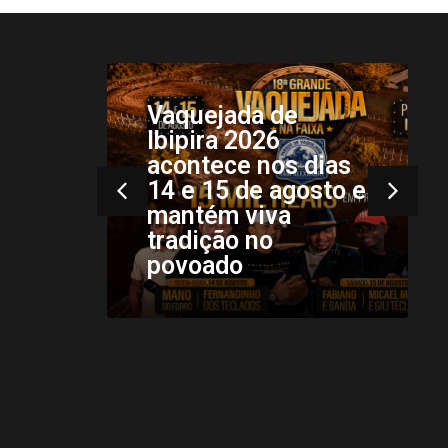
São João dos
Patos sediou a 6ª
ias
edição do
to e
Campeonato
Maranhense de
Kung Fu e Wushu