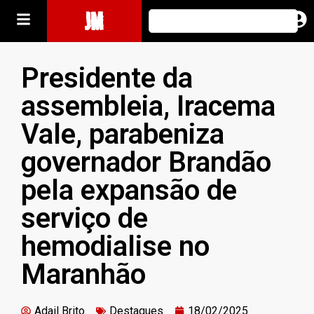
JM
Presidente da
assembleia, Iracema
Vale, parabeniza
governador Brandão
pela expansão de
serviço de
hemodialise no
Maranhão
Adail Brito
Destaques
18/02/2025