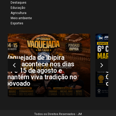
Destaques
Educação
Agricultura
Meio ambiente
Esportes
São João dos Patos
sediou a 6ª edição do
Campeonato Maranhense
de Kung Fu e Wushu
Todos os Direitos Reservados - JM