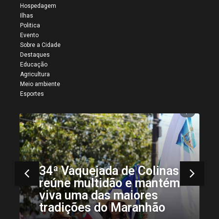
Hospedagem
Ilhas
Politica
Evento
Sobre a Cidade
Destaques
Educação
Agricultura
Meio ambiente
Esportes
34ª Vaquejada de Colinas
reúne multidão e mantém
viva uma das maiores
tradições do Maranhão