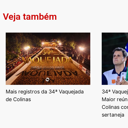
Veja também
Mais registros da 34ª Vaquejada
34ª Vaquej
de Colinas
Maior reún
Colinas co
sertaneja