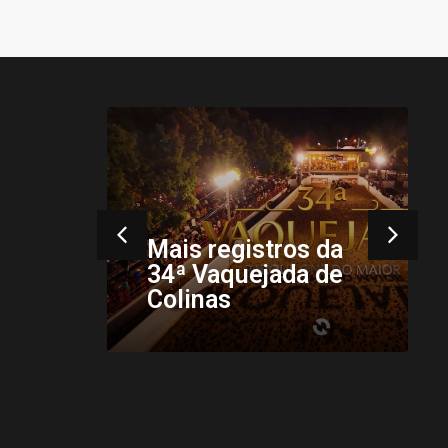
34ª Vaquejada do
Parque Onildo
Maior reúne
multidão e
os da
confirma Colinas
a de
como a capital da
tradição sertaneja