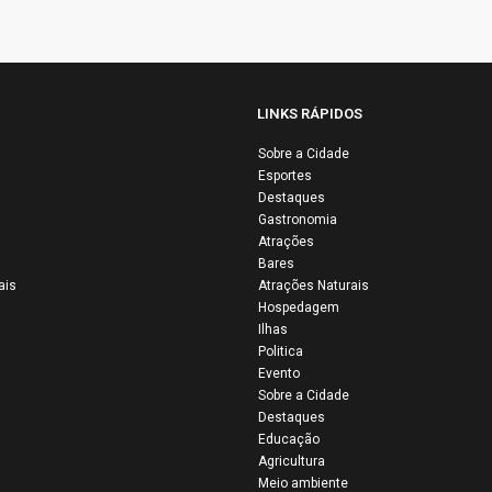
LINKS RÁPIDOS
Sobre a Cidade
Esportes
Destaques
Gastronomia
URGENTE | DOE
Atrações
Bares
ANGUE E AJUDE
Mais registr
ais
Atrações Naturais
 SALVAR UMA
34ª Vaquejad
Hospedagem
IDA
Colinas
Ilhas
Politica
Evento
Sobre a Cidade
Destaques
Educação
Agricultura
Meio ambiente