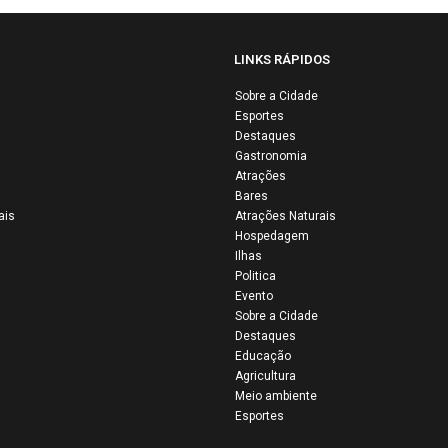
LINKS RÁPIDOS
Sobre a Cidade
Esportes
 Vaquejada de
São João dos
Destaques
inas reúne
Patos sediou a 
Gastronomia
tidão e mantém
edição do
Atrações
Bares
a uma das
Campeonato
ais
Atrações Naturais
ores tradições
Maranhense de
Hospedagem
Maranhão
Kung Fu e Wus
Ilhas
Politica
Evento
Sobre a Cidade
Destaques
Educação
Agricultura
Meio ambiente
Esportes