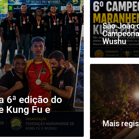
São João d
Campeonat
Wushu
a 6ª edição do
 Kung Fu e
Mais regis