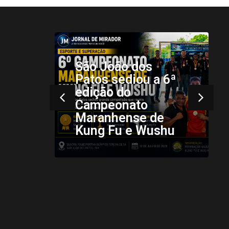
6ª
Mais registros da
34ª Vaquejada de
hu
Colinas