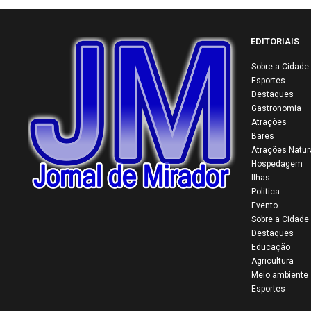
EDITORIAIS
Sobre a Cidade
Esportes
34ª
Destaques
Col
Gastronomia
mul
Atrações
Bares
viv
Atrações Natur
mai
Hospedagem
do 
Ilhas
Politica
Evento
Sobre a Cidade
Destaques
Educação
Agricultura
Meio ambiente
Esportes