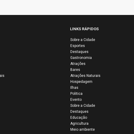
LINKS RÁPIDOS
Sobre a Cidade
Esportes
 Vaquejada de
São João dos
Destaques
inas reúne
Patos sediou a 
Gastronomia
tidão e mantém
edição do
Atrações
Bares
a uma das
Campeonato
ais
Atrações Naturais
ores tradições
Maranhense de
Hospedagem
Maranhão
Kung Fu e Wus
Ilhas
Politica
Evento
Sobre a Cidade
Destaques
Educação
Agricultura
Meio ambiente