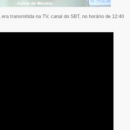
a era transmitida na TV, canal do SBT, no horário de 12:40