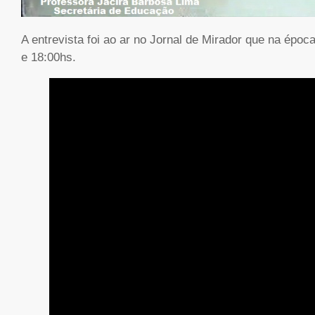
A entrevista foi ao ar no Jornal de Mirador que na époc
e 18:00hs.