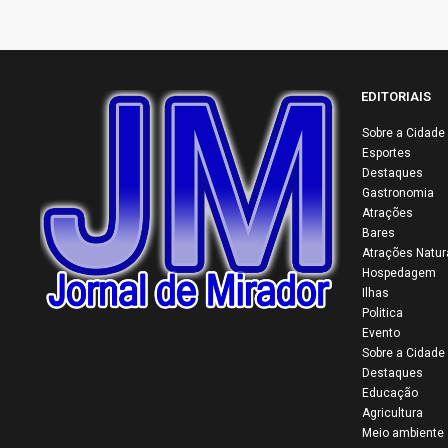
EDITORIAIS
Sobre a Cidade
Esportes
34ª
Destaques
Col
Gastronomia
mul
Atrações
Bares
viv
Atrações Natur
mai
Hospedagem
do 
Ilhas
Politica
Evento
Sobre a Cidade
Destaques
Educação
Agricultura
Meio ambiente