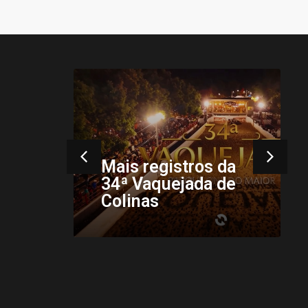
6ª
Mais registros da
34ª Vaquejada de
hu
Colinas