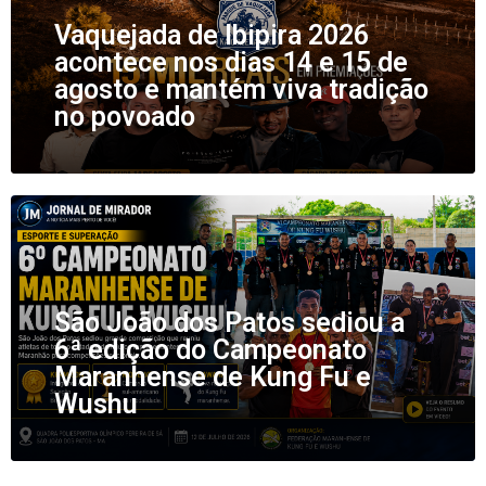
Vaquejada de Ibipira 2026
acontece nos dias 14 e 15 de
agosto e mantém viva tradição
no povoado
São João dos Patos sediou a
6ª edição do Campeonato
Maranhense de Kung Fu e
Wushu