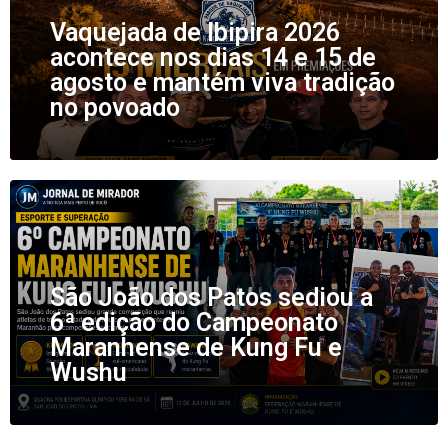
Vaquejada de Ibipira 2026
acontece nos dias 14 e 15 de
agosto e mantém viva tradição
no povoado
São João dos Patos sediou a
6ª edição do Campeonato
Maranhense de Kung Fu e
Wushu