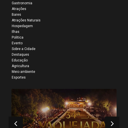
Gastronomia
Atrações
Bares
Atrações Naturais
Hospedagem
Ilhas
Politica
Evento
Sobre a Cidade
Destaques
Educação
Agricultura
Meio ambiente
Esportes
34ª Vaquejada do Parque
Onildo Maior reúne