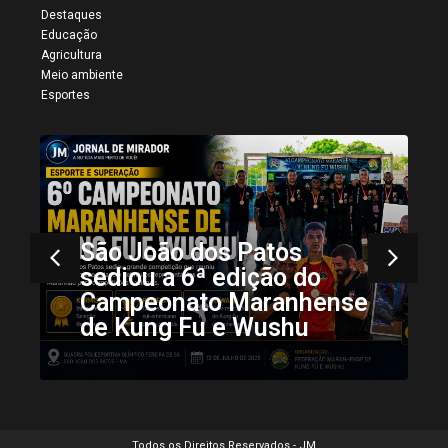
Destaques
Educação
Agricultura
Meio ambiente
Esportes
se
Mais registros da 34ª
Vaquejada de Colinas
Todos os Direitos Reservados - JM