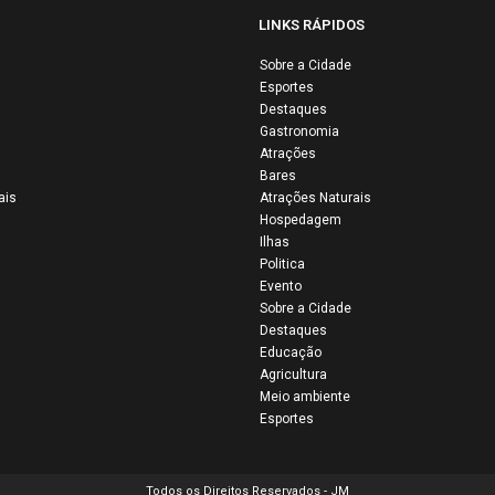
LINKS RÁPIDOS
Sobre a Cidade
Esportes
34ª Vaquejada de
Destaques
Colinas reúne
Gastronomia
multidão e mantém
Atrações
Bares
viva uma das
ais
Atrações Naturais
maiores tradições
Hospedagem
do Maranhão
Ilhas
Politica
Evento
Sobre a Cidade
Destaques
Educação
Agricultura
Meio ambiente
Esportes
Todos os Direitos Reservados - JM