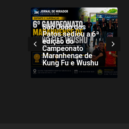
São João dos
Patos sediou a 6ª
edição do
Campeonato
Ma
Maranhense de
34
Kung Fu e Wushu
Co