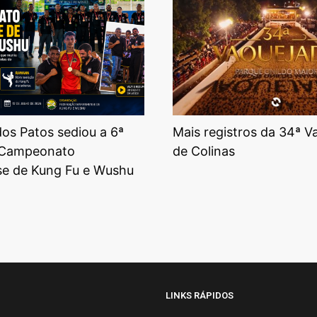
os Patos sediou a 6ª
Mais registros da 34ª V
 Campeonato
de Colinas
e de Kung Fu e Wushu
LINKS RÁPIDOS