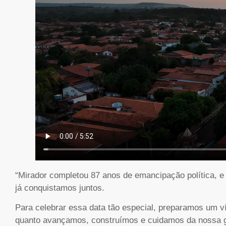
“Mirador completou 87 anos de emancipação política, e
já conquistamos juntos.
Para celebrar essa data tão especial, preparamos um v
quanto avançamos, construímos e cuidamos da nossa g