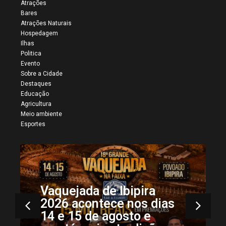
Atrações
Bares
Atrações Naturais
Hospedagem
Ilhas
Politica
Evento
Sobre a Cidade
Destaques
Educação
Agricultura
Meio ambiente
Esportes
São João dos Patos
sediou a 6ª edição do