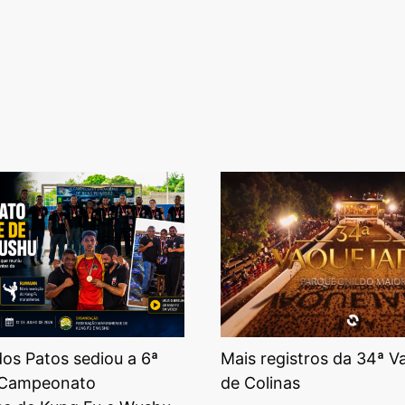
os Patos sediou a 6ª
Mais registros da 34ª V
 Campeonato
de Colinas