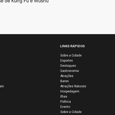
e de Kung Fu e Wushu
LINKS RÁPIDOS
Sobre a Cidade
34ª Vaquejada do
Vaquejada
Esportes
Parque Onildo
Ibipira 20
Destaques
Gastronomia
Maior reúne
acontece n
Atrações
multidão e
14 e 15 de
Bares
confirma Colinas
mantém vi
ais
Atrações Naturais
como a capital da
tradição n
Hospedagem
Ilhas
tradição sertaneja
povoado
Politica
Evento
Sobre a Cidade