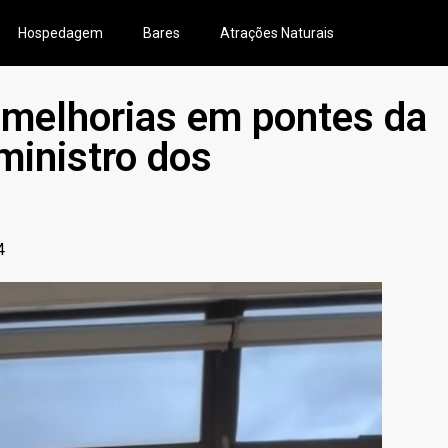
Hospedagem
Bares
Atrações Naturais
e melhorias em pontes da
inistro dos
4