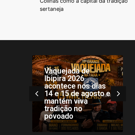
Colinas como a capital da tradição
sertaneja
 de
São João dos
26
Patos sediou a 6ª
os dias
edição do
 agosto e
Campeonato
va
Maranhense de
o
Kung Fu e Wushu