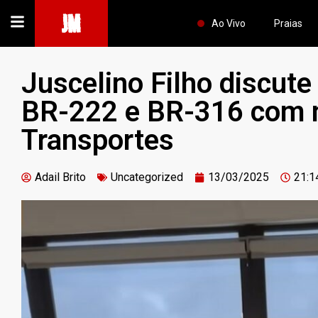
JM
Ao Vivo
Praias
Juscelino Filho discut
BR-222 e BR-316 com m
Transportes
Adail Brito
Uncategorized
13/03/2025
21:1