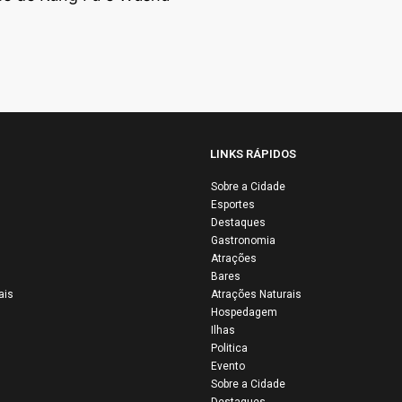
LINKS RÁPIDOS
Sobre a Cidade
34ª Vaquejada 
Esportes
Parque Onildo
Destaques
Gastronomia
Maior reúne
Atrações
multidão e
Bares
confirma Colin
ais
Atrações Naturais
como a capital 
Hospedagem
Ilhas
tradição sertan
Politica
Evento
Sobre a Cidade
Destaques