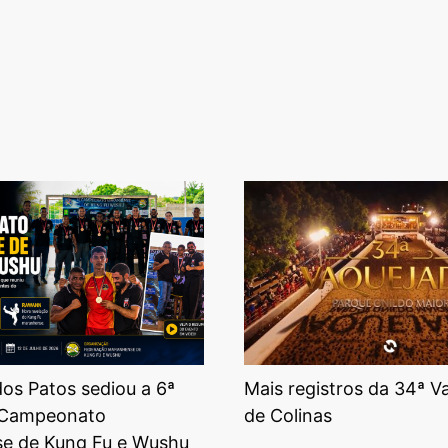
os Patos sediou a 6ª
Mais registros da 34ª V
 Campeonato
de Colinas
e de Kung Fu e Wushu