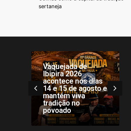
sertaneja
do
Vaquejada de
Ibipira 2026
acontece nos dias
14 e 15 de agosto e
as
mantém viva
da
tradição no
eja
povoado