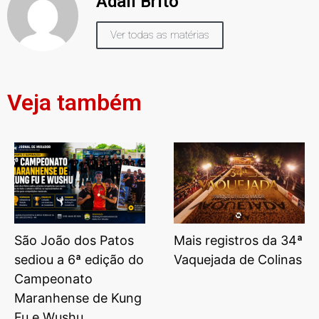
Adail Brito
Ver todas as matérias
Veja também
São João dos Patos
Mais registros da 34ª
sediou a 6ª edição do
Vaquejada de Colinas
Campeonato
Maranhense de Kung
Fu e Wushu