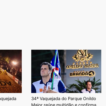
aquejada
34ª Vaquejada do Parque Onildo
Maior reúne multidão e confirma