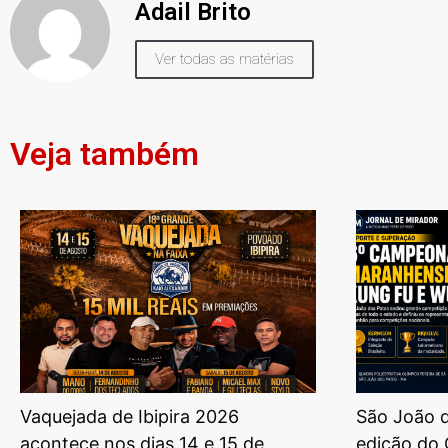
Adail Brito
Ver todas as matérias
Veja também
Vaquejada de Ibipira 2026
São João d
acontece nos dias 14 e 15 de
edição do