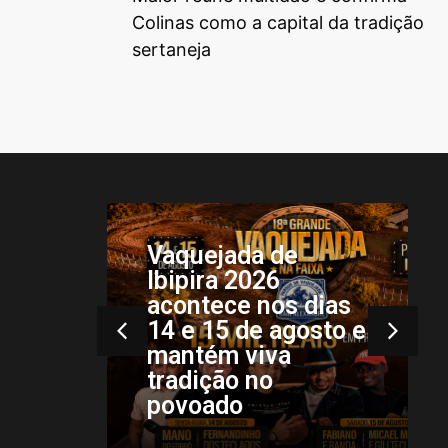
Colinas como a capital da tradição
sertaneja
São João dos
Patos sediou a 6ª
ias
edição do
to e
Campeonato
Maranhense de
Kung Fu e Wushu