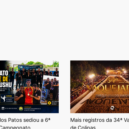
os Patos sediou a 6ª
Mais registros da 34ª V
 Campeonato
de Colinas