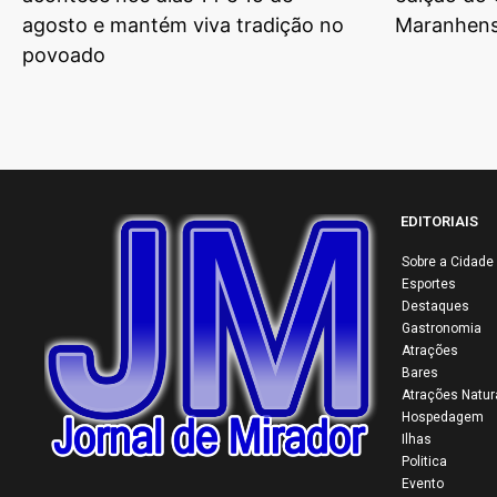
agosto e mantém viva tradição no
Maranhens
povoado
EDITORIAIS
Sobre a Cidade
34ª
Esportes
Par
Destaques
Gastronomia
Mai
Atrações
mul
Bares
con
Atrações Natur
como
Hospedagem
Ilhas
trad
Politica
Evento