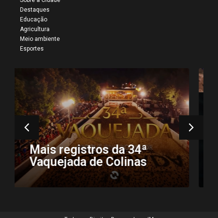
Destaques
Educação
Agricultura
Meio ambiente
Esportes
34ª Vaquejada do Parque
Onildo Maior reúne
multidão e confirma
Colinas como a capital da
tradição sertaneja