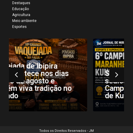
Destaques
Educação
Agricultura
Meio ambiente
Esportes
São João dos Patos
sediou a 6ª edição do
Campeonato Maranhense
de Kung Fu e Wushu
Todos os Direitos Reservados - JM