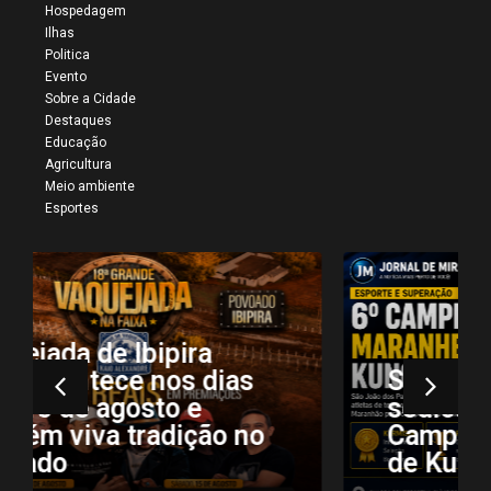
Hospedagem
Ilhas
Politica
Evento
Sobre a Cidade
Destaques
Educação
Agricultura
Meio ambiente
Esportes
São João dos Patos
sediou a 6ª edição do
Campeonato Maranhense
de Kung Fu e Wushu